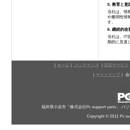
5. 教育と
当社は、情
や脆弱性情
す。
6. 継続的改
当社は、I
期的に見直
｜
ホーム
｜
メンテナンス
｜
設定サービス
｜
サイトマップ
｜ 
福井県小浜市「株式会社Pc support yan
Copyright © 2011 Pc sup