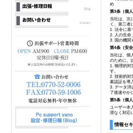
め
第3条（個
当社は、次
く、第三者
1. 法令に
2. 人の
3. 国の
第4条（安
当社は、個
のために、
1. 物理
す。
2. 技術的
素認証を導
3. デー
了後速やか
第5条（個
ユーザー本
滞なく対応
情報セ