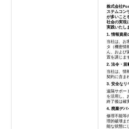
株式会社Pc
ステムコン
が多いこと
社会の実現
実践いたし
1. 情報資
当社は、お
タ（機密情
ん、および
置を講じま
2. 法令・
当社は、情
契約に含ま
3. 安全な
遠隔サポー
を活用し、
終了後は確
4. 廃棄デ
修理不能等
理的破壊ま
能な状態に