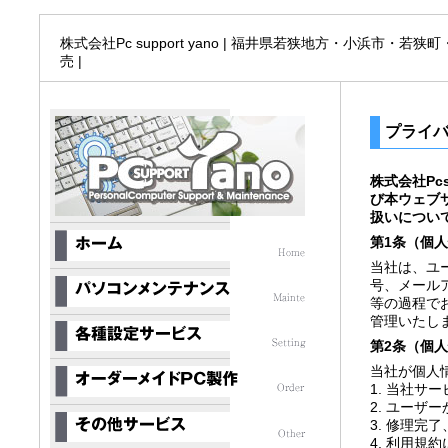
株式会社Pc support yano | 福井県若狭地方・小浜市・
売 |
プライ
株式会社Pc
び本ウェブ
扱いについ
第1条（個
当社は、ユ
号、メール
等の過程で
管理いたし
第2条（個
当社が個人
1. 当社サ
2. ユー
3. 修理
4. 利用