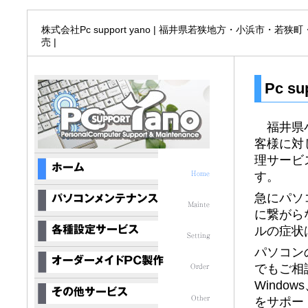
株式会社Pc support yano | 福井県若狭地方・小浜市・
売 |
Pc s
福井県小
客様に対
理サービ
す。
急にパソ
に繋がら
ルの症状
パソコン
でもご相
Wind
をサポー