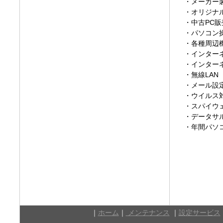
・メーカー
・オリジナ
・中古PC販
・パソコン
・各種周辺
・インター
・インター
・無線LAN（
・メール設
・ウイルス
・スパイウ
・データサ
・年間パソ
｜
ホーム
｜
メンテナンス
｜
設定サービス